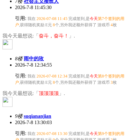
7楼
社会主义接班人
2026-7-8 11:45:30
引用:
我在
2026-07-08 11:45
完成签到,是
今天
第7个签到的用
户
,获得随机奖励
E元
8
个
,另外我还额外获得了
游戏币
4
枚
我今天最想说:「
奋斗，奋斗！
」.
8楼
雨中的玫
2026-7-8 12:34:55
引用:
我在
2026-07-08 12:34
完成签到,是
今天
第8个签到的用
户
,获得随机奖励
E元
8
个
,另外我还额外获得了
游戏币
3
枚
我今天最想说:「
顶顶顶顶
」.
9楼
suqiananjian
2026-7-8 13:30:03
引用:
我在
2026-07-08 13:30
完成签到,是
今天
第9个签到的用
户
,获得随机奖励
E元
9
个
,另外我还额外获得了
游戏币
2
枚