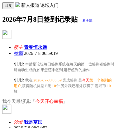
新人报道|论坛入门
回复
2026年7月8日签到记录贴
看全部
楼主
青春恒永远
收藏
2026-7-8 06:59:19
引用:
本贴是论坛每日签到系统在每天的第一位签到者签到时
所自动生成的,如果您还未签到,
进行签到的操作.
引用:
我在
2026-07-08 06:59
完成签到,是
今天
第一个签到的
用户
,获得随机奖励
E元
10
个
,另外我还额外获得了
游戏币
10
枚.
我今天最想说:「
今天开心幸福
」.
沙发
我是草民
2026-7-8 08:24:52