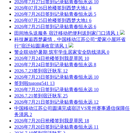
2026年7月27日签到记录贴
青春恒永远
10
2026年07月26日抢楼签到
西楚大地1
4
2026年7月26日签到记录贴
青春恒永远
5
2026年07月25日抢楼签到
西楚大地1
6
2026年7月25日签到记录贴
青春恒永远
6
田间地头送服务 宿迁移动把便利送到家门口
清风
1
科技邂逅西楚豪情，中国移动江苏公司“爱家小屋环省
行”宿迁站圆满收官
清风
1
警企联动护暑期 筑牢学生居家安全防线
清风
0
2026年7月24日抢楼签到
我是草民
10
2026年7月24日签到记录贴
青春恒永远
8
2026.7.23签到
宿迁耿车
12
2026年7月23日签到记录贴
青春恒永远
10
签到啦
tugong541
13
2026年7月22日签到记录贴
青春恒永远
10
2026.7.21签到
宿迁耿车
25
2026年7月21日签到记录贴
青春恒永远
12
中国移动江苏公司圆满完成宿迁VS常州赛事通信保障任
务
清风
2
2026年7月20日抢楼签到
我是草民
18
2026年7月20日签到记录贴
青春恒永远
11