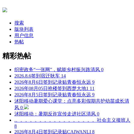
搜索
版块列表
用户信息
热帖
精彩热帖
织密政务“一张网”，赋能乡村振兴路
清风
0
2026.8.6签到
宿迁耿车
14
2026年8月6日签到记录贴
青春恒永远
9
2026年08月05日抢楼签到
西楚大地1
11
2026年8月5日签到记录贴
青春恒永远
9
沭阳移动暑期爱心课堂：点亮多彩假期共护幼苗成长
清
风
0
沭阳移动：暑期反诈宣传走进社区
清风
0
.。。。。。。。。。。。。。。。。。
社会主义接班人
8
2026年8月4日签到记录贴
CAIWANLI
8