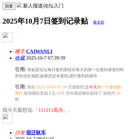
新人报道|论坛入门
回复
2025年10月7日签到记录贴
看全部
楼主
CAIWANLI
收藏
2025-10-7 07:39:39
引用:
本贴是论坛每日签到系统在每天的第一位签到者签到时
所自动生成的,如果您还未签到,
进行签到的操作.
引用:
我在
2025-10-07 07:39
完成签到,是
今天
第一个签到的
用户
,获得随机奖励
E元
10
个
,另外我还额外获得了
游戏币
10
枚.
我今天最想说:「
111111高兴
」.
沙发
宿迁耿车
2025-10-7 08:51:15