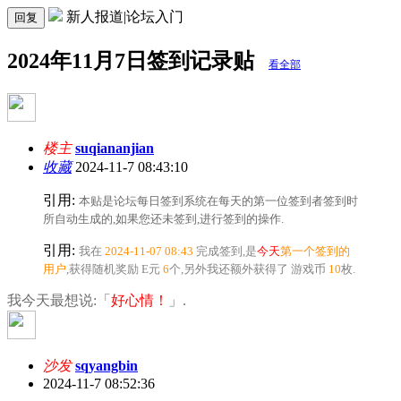
新人报道|论坛入门
回复
2024年11月7日签到记录贴
看全部
楼主
suqiananjian
收藏
2024-11-7 08:43:10
引用:
本贴是论坛每日签到系统在每天的第一位签到者签到时
所自动生成的,如果您还未签到,
进行签到的操作.
引用:
我在
2024-11-07 08:43
完成签到,是
今天
第一个签到的
用户
,获得随机奖励
E元
6
个
,另外我还额外获得了
游戏币
10
枚.
我今天最想说:「
好心情！
」.
沙发
sqyangbin
2024-11-7 08:52:36