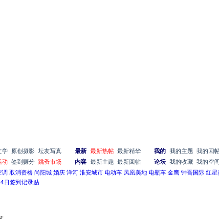
文学
原创摄影
坛友写真
最新
最新热帖
最新精华
我的
我的主题
我的回
活动
签到赚分
跳蚤市场
内容
最新主题
最新回帖
论坛
我的收藏
我的空
空调
取消资格
尚阳城
婚庆
洋河
淮安城市
电动车
凤凰美地
电瓶车
金鹰
钟吾国际
红星
1月4日签到记录贴