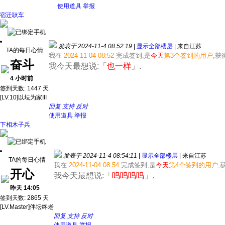
使用道具
举报
宿迁耿车
发表于 2024-11-4 08:52:19
|
显示全部楼层
|
来自江苏
TA的每日心情
我在
2024-11-04 08:52
完成签到,是
今天
第3个签到的用户
,
奋斗
我今天最想说:「
也一样
」.
4 小时前
签到天数: 1447 天
[LV.10]以坛为家III
回复
支持
反对
使用道具
举报
下相木子兵
发表于 2024-11-4 08:54:11
|
显示全部楼层
|
来自江苏
TA的每日心情
我在
2024-11-04 08:54
完成签到,是
今天
第4个签到的用户
,
开心
我今天最想说:「
呜呜呜呜
」.
昨天 14:05
签到天数: 2865 天
[LV.Master]伴坛终老
回复
支持
反对