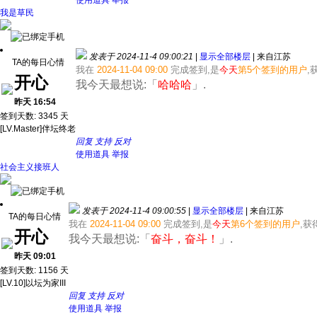
使用道具
举报
我是草民
发表于 2024-11-4 09:00:21
|
显示全部楼层
|
来自江苏
TA的每日心情
我在
2024-11-04 09:00
完成签到,是
今天
第5个签到的用户
,
开心
我今天最想说:「
哈哈哈
」.
昨天 16:54
签到天数: 3345 天
[LV.Master]伴坛终老
回复
支持
反对
使用道具
举报
社会主义接班人
发表于 2024-11-4 09:00:55
|
显示全部楼层
|
来自江苏
TA的每日心情
我在
2024-11-04 09:00
完成签到,是
今天
第6个签到的用户
,
开心
我今天最想说:「
奋斗，奋斗！
」.
昨天 09:01
签到天数: 1156 天
[LV.10]以坛为家III
回复
支持
反对
使用道具
举报