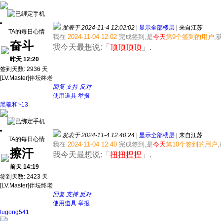
发表于 2024-11-4 12:02:02
|
显示全部楼层
|
来自江苏
TA的每日心情
我在
2024-11-04 12:02
完成签到,是
今天
第9个签到的用户
,
奋斗
我今天最想说:「
顶顶顶顶
」.
昨天 12:20
签到天数: 2936 天
[LV.Master]伴坛终老
回复
支持
反对
使用道具
举报
黑羲和~13
发表于 2024-11-4 12:40:24
|
显示全部楼层
|
来自江苏
TA的每日心情
我在
2024-11-04 12:40
完成签到,是
今天
第10个签到的用户
擦汗
我今天最想说:「
扭扭捏捏
」.
前天 14:19
签到天数: 2423 天
[LV.Master]伴坛终老
回复
支持
反对
使用道具
举报
tugong541