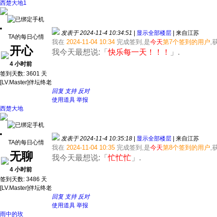
西楚大地1
发表于 2024-11-4 10:34:51
|
显示全部楼层
|
来自江苏
TA的每日心情
我在
2024-11-04 10:34
完成签到,是
今天
第7个签到的用户
,
开心
我今天最想说:「
快乐每一天！！！
」.
4 小时前
签到天数: 3601 天
[LV.Master]伴坛终老
回复
支持
反对
使用道具
举报
西楚大地
发表于 2024-11-4 10:35:18
|
显示全部楼层
|
来自江苏
TA的每日心情
我在
2024-11-04 10:35
完成签到,是
今天
第8个签到的用户
,
无聊
我今天最想说:「
忙忙忙
」.
4 小时前
签到天数: 3486 天
[LV.Master]伴坛终老
回复
支持
反对
使用道具
举报
雨中的玫