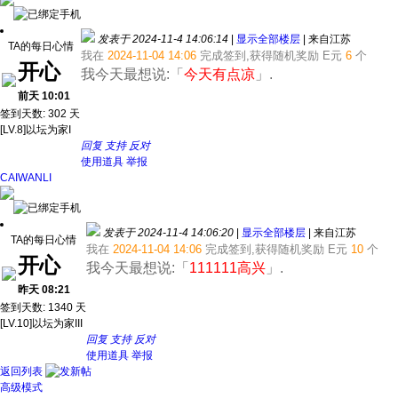
发表于 2024-11-4 14:06:14
|
显示全部楼层
|
来自江苏
TA的每日心情
我在
2024-11-04 14:06
完成签到,获得随机奖励
E元
6
个
开心
我今天最想说:「
今天有点凉
」.
前天 10:01
签到天数: 302 天
[LV.8]以坛为家I
回复
支持
反对
使用道具
举报
CAIWANLI
发表于 2024-11-4 14:06:20
|
显示全部楼层
|
来自江苏
TA的每日心情
我在
2024-11-04 14:06
完成签到,获得随机奖励
E元
10
个
开心
我今天最想说:「
111111高兴
」.
昨天 08:21
签到天数: 1340 天
[LV.10]以坛为家III
回复
支持
反对
使用道具
举报
返回列表
高级模式