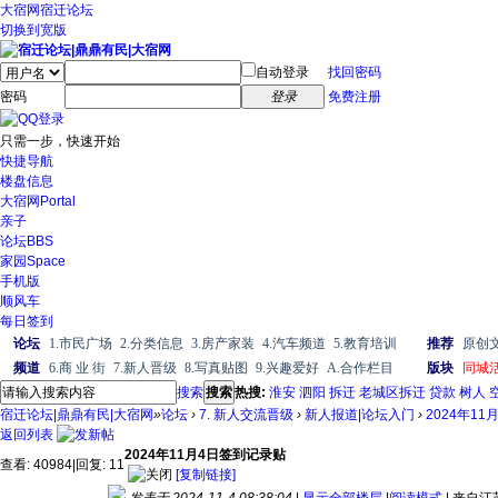
大宿网
宿迁论坛
切换到宽版
自动登录
找回密码
密码
登录
免费注册
只需一步，快速开始
快捷导航
楼盘信息
大宿网
Portal
亲子
论坛
BBS
家园
Space
手机版
顺风车
每日签到
论坛
1.市民广场
2.分类信息
3.房产家装
4.汽车频道
5.教育培训
推荐
原创
频道
6.商 业 街
7.新人晋级
8.写真贴图
9.兴趣爱好
A.合作栏目
版块
同城
搜索
搜索
热搜:
淮安
泗阳
拆迁
老城区拆迁
贷款
树人
宿迁论坛|鼎鼎有民|大宿网
»
论坛
›
7. 新人交流晋级
›
新人报道|论坛入门
›
2024年1
返回列表
2024年11月4日签到记录贴
查看:
40984
|
回复:
11
[复制链接]