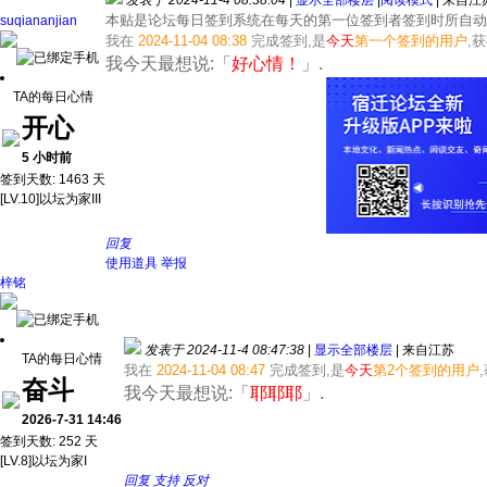
发表于 2024-11-4 08:38:04
|
显示全部楼层
|
阅读模式
|
来自江
本贴是论坛每日签到系统在每天的第一位签到者签到时所自动
suqiananjian
我在
2024-11-04 08:38
完成签到,是
今天
第一个签到的用户
,
我今天最想说:「
好心情！
」.
TA的每日心情
开心
5 小时前
签到天数: 1463 天
[LV.10]以坛为家III
回复
使用道具
举报
梓铭
发表于 2024-11-4 08:47:38
|
显示全部楼层
|
来自江苏
TA的每日心情
我在
2024-11-04 08:47
完成签到,是
今天
第2个签到的用户
奋斗
我今天最想说:「
耶耶耶
」.
2026-7-31 14:46
签到天数: 252 天
[LV.8]以坛为家I
回复
支持
反对