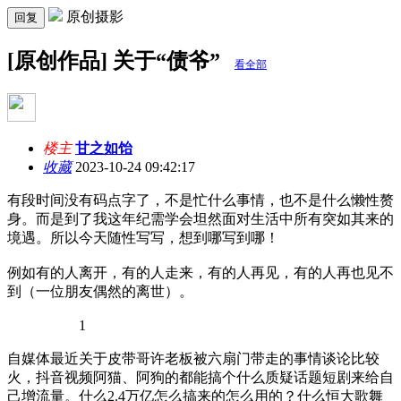
原创摄影
回复
[原创作品] 关于“债爷”
看全部
楼主
甘之如饴
收藏
2023-10-24 09:42:17
有段时间没有码点字了，不是忙什么事情，也不是什么懒性赘
身。而是到了我这年纪需学会坦然面对生活中所有突如其来的
境遇。所以今天随性写写，想到哪写到哪！
例如有的人离开，有的人走来，有的人再见，有的人再也见不
到（一位朋友偶然的离世）。
1
自媒体最近关于皮带哥许老板被六扇门带走的事情谈论比较
火，抖音视频阿猫、阿狗的都能搞个什么质疑话题短剧来给自
己增流量。什么2.4万亿怎么搞来的怎么用的？什么恒大歌舞