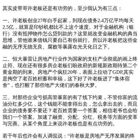
其实皮带哥许老板还是有功劳的，至少我认为有三点：
一、许老板创业27年白手起家，到现在债务2.4万亿平均每天
2.5亿，就算是印钞机都比不上这个速度。对于金融机构（银
行）没有抵押物件怎么贷到款的？这里就改变金融机构的典当
思维，管他谁来借钱只要自己有份就行。所以许老板把这些金
融的无序无德无良、腐败等暴露在光天化日之下。
二、恒大暴雷让房地产行业作为国家的支柱产业彻底的画上终
止符。现在还有很多房企老板们盼政府的新规新政期待第二个
黄金期的到来。房地产个疯狂20年，表面上拉动了GDP,其实
是掏空了老百姓积蓄和幸福，这下好了许老板进了“集体宿
舍”，也打醒了那些地产大佬们的春秋大梦。
三、对那些企业亏损高管暴富的有了线下约束，不管你富的流
油分红多少亿，这个钱能不能拿得出去，怎么拿出去的，而且
企业的债务要不要还？老百姓需要一个答案，相信老爷也会给
我们一个答案。加速了融资、分配、分红、税务等方面的变革
与完善。从某个角度上来说许老板也是有点功劳的。
若干年后也许会有人调侃说：“许老板是房地产无序发展的终