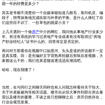
团一年的经费是多少？
其实老爷都不清楚你一个自媒体能知道几根毛，靠抖机灵、编
段子，拐弯抹角地完成吹鼓与外界的平衡。是什么人捧红了你
们这些目不识丁、一肚草包的跳梁小丑？
上几天遇到一个做
房产
中介的网红，我问他从事地产行业多少
年、有没有系统的学习过房地产专业或者有没有取得过“房地
产职业经纪人”证书什么的。回答肯定是否定的。
再问对方那看你在视频中口如悬河、头头是道的所说都不一定
是真实喽。回：是先编好文字背熟再拍摄后剪辑后发视频，大
家都这么干的，我们也算是随波逐流适应潮流吧。
哈哈，现在我懂了！
2
当然，在与同行之间聊天同样也有人问我怎样看待关于恒大、
关于许老板被拘等相关话题。楼市自从恒大事件到部分房企暴
雷以及楼市的萎靡，不谈之前只想聊聊之后：房开仍然存在，
行业会规范发展。