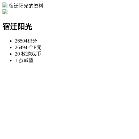
宿迁阳光的资料
宿迁阳光
26504
积分
26494 个
E元
20 枚
游戏币
1 点
威望