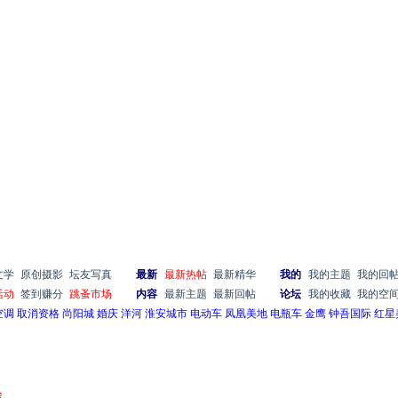
文学
原创摄影
坛友写真
最新
最新热帖
最新精华
我的
我的主题
我的回
活动
签到赚分
跳蚤市场
内容
最新主题
最新回帖
论坛
我的收藏
我的空
空调
取消资格
尚阳城
婚庆
洋河
淮安城市
电动车
凤凰美地
电瓶车
金鹰
钟吾国际
红星
除。