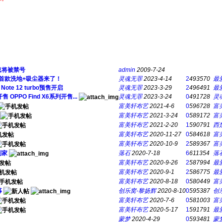
息将被禁号
admin
2009-7-24
首款洗地+吸尘器来了！
灵魂无罪
2023-4-14
2
493570
最
te 12 turbo预售开启
灵魂无罪
2023-3-29
2
496491
最
OPPO Find X6系列开售...
灵魂无罪
2023-3-24
0
491728
灵
富美轩布艺
2021-4-6
0
596728
富
富美轩布艺
2021-3-24
0
589172
富
富美轩布艺
2021-2-20
1
590791
西
富美轩布艺
2020-11-27
0
584618
富
富美轩布艺
2020-10-9
2
589367
富
到家
落石
2020-7-18
6
611354
落
富美轩布艺
2020-9-26
2
587994
最
富美轩布艺
2020-9-1
2
586775
最
富美轩布艺
2020-8-18
0
580449
富
募
创乐窝-黎扬辉
2020-8-10
0
595387
创
富美轩布艺
2020-7-6
0
581003
富
富美轩布艺
2020-5-17
1
591791
最
蒙梦
2020-4-29
0
593481
蒙