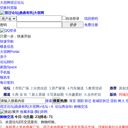
大宿网
宿迁论坛
切换到宽版
自动登录
找回密码
密码
登录
免费注册
只需一步，快速开始
快捷导航
楼盘信息
大宿网
Portal
亲子
论坛
BBS
家园
Space
手机版
顺风车
每日签到
论坛
1.市民广场
2.分类信息
3.房产家装
4.汽车频道
5.教育培训
推荐
原创
频道
6.商 业 街
7.新人晋级
8.写真贴图
9.兴趣爱好
A.合作栏目
版块
同城
搜索
搜索
热搜:
淮安
泗阳
拆迁
老城区拆迁
贷款
树人
宿迁论坛|鼎鼎有民|大宿网
»
论坛
›
6. 论坛商业街
›
购物交流
收藏本版
(
5
)
|
存档
购物交流
今日:
0
|
主题:
23
|
排名:
71
1、欢迎论坛EE交流逛街、购物经验。
2、本版禁止发布商家广告，宿迁本地商家广告请发至商品市场，违规贴将扣分并删