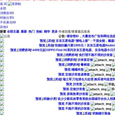
返 回
全部
消费咨询
5
经验分享
6
不良暴光
88
其他
4
新窗
全部主题
最新
热门
热帖
精华
更多
作者
回复/查看
最后发表
公告:
请珍惜ID，大量发布广告和网址信
预览
[
其他
]
京东五星电器“潮电上新”：干湿全能，戴森
预览
[
其他
]
性能狂飙只要1999元！京东五星电器Redmi No
预览
[
消费咨询
]
4499元起!OPPO Find X6系列京东五星电器、京东电器今日开售 
预览
[
消费咨询
]
免打理不跑不滑的沙发套
预览
[
消费咨询
]
沙发套定做
预览
[
消费咨询
]
餐椅套
预览
榻榻米垫
预览
定做沙发套桌椅套
预览
[
其他
]
瑞士军刀包清仓大处理 购买者均送货
预览
沙发套
预览
定做沙发套
预览
原装效果沙发套
预览
[
经验分享
]
送少少新实体零售系统全国城市合伙人招
预览
不跑不滑的沙发套
预览
不跑不滑的沙发套
预览
[
其他
]
求购骑行装备