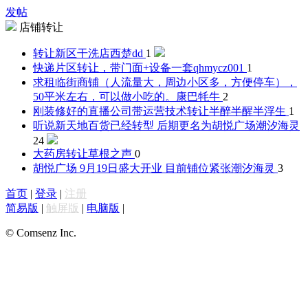
发帖
店铺转让
转让新区干洗店
西楚dd
1
快递片区转让，带门面+设备一套
qhmycz001
1
求租临街商铺（人流量大，周边小区多，方便停车），
50平米左右，可以做小吃的。
康巴牦牛
2
刚装修好的直播公司带运营技术转让
半醉半醒半浮生
1
听说新天地百货已经转型 后期更名为胡悦广场
潮汐海灵
24
大药房转让
草根之声
0
胡悦广场 9月19日盛大开业 目前铺位紧张
潮汐海灵
3
首页
|
登录
|
注册
简易版
|
触屏版
|
电脑版
|
© Comsenz Inc.