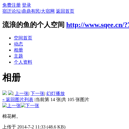
免费注册
登录
宿迁论坛|鼎鼎有民|大宿网
返回首页
流浪的鱼的个人空间
http://www.sqee.cn/
空间首页
动态
相册
主题
个人资料
相册
|
上一张
|
下一张
|
幻灯播放
« 返回图片列表
|
当前第 14 张
|
共 105 张图片
棉花树。
上传于 2014-7-2 11:33 (48.6 KB)