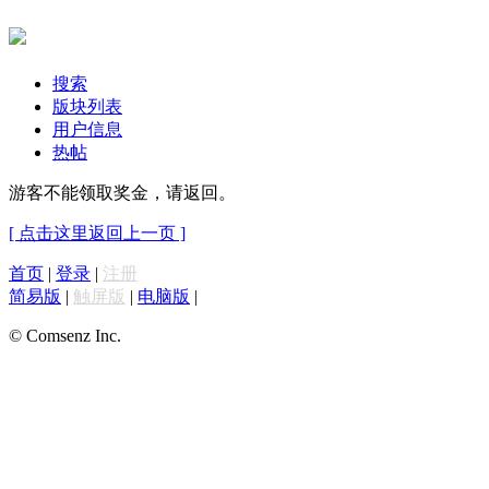
搜索
版块列表
用户信息
热帖
游客不能领取奖金，请返回。
[ 点击这里返回上一页 ]
首页
|
登录
|
注册
简易版
|
触屏版
|
电脑版
|
© Comsenz Inc.