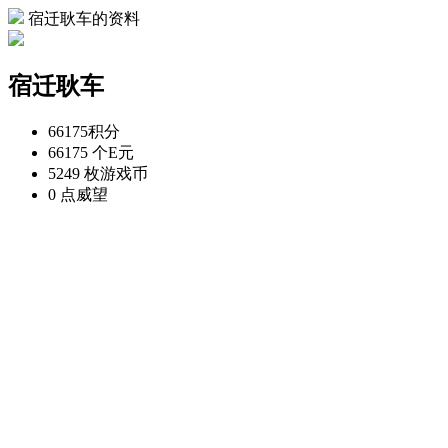
宿迁耿车的资料
宿迁耿车
66175
积分
66175 个
E元
5249 枚
游戏币
0 点
威望