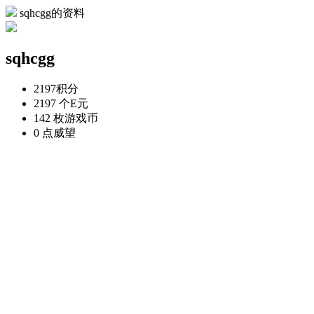
sqhcgg的资料
sqhcgg
2197
积分
2197 个
E元
142 枚
游戏币
0 点
威望